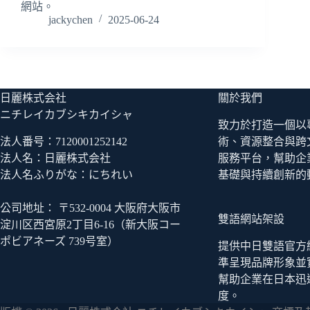
網站。
jackychen
2025-06-24
日麗株式会社
關於我們
ニチレイカブシキカイシャ
致力於打造一個以
法人番号：7120001252142
術、資源整合與跨
法人名：日麗株式会社
服務平台，幫助企
法人名ふりがな：にちれい
基礎與持續創新的
公司地址： 〒532-0004 大阪府大阪市
雙語網站架設
淀川区西宮原2丁目6-16（新大阪コー
ポビアネーズ 739号室）
提供中日雙語官方
準呈現品牌形象並
幫助企業在日本迅
度。