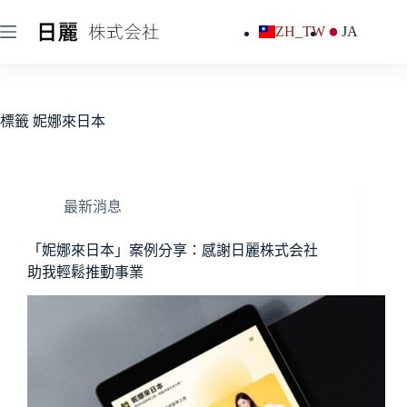
跳
ZH_TW
JA
至
主
要
內
容
標籤
妮娜來日本
最新消息
「妮娜來日本」案例分享：感謝日麗株式会社
助我輕鬆推動事業