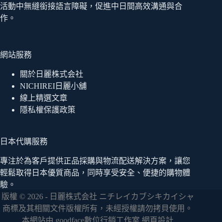
活動中無縫銜接語言障礙，促進中日間高效溝通與合
作。
網站服務
關於日麗株式会社
NICHIREI日麗小舖
線上精選文章
隱私權保護政策
日本代購服務
專注於為客戶提供正品採購與物流配送解決方案，讓您
輕鬆取得日本優質商品，同時享受安全、便捷的購物體
驗。
版權 © 2026 - 日麗株式会社 ニチレイカブシキカイシャ
商標及其相關文件版權所有，未經授權請勿拷貝使用。
本網站由
goodface數位行銷工作室
網頁設計