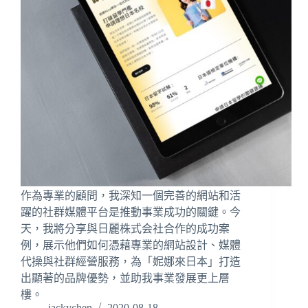
作為專業的顧問，我深知一個完善的網站和活
躍的社群媒體平台是推動事業成功的關鍵。今
天，我將分享與日麗株式会社合作的成功案
例，展示他們如何憑藉專業的網站設計、媒體
代操與社群經營服務，為「妮娜來日本」打造
出顯著的品牌優勢，並助我事業發展更上層
樓。
jackychen
2020-08-18