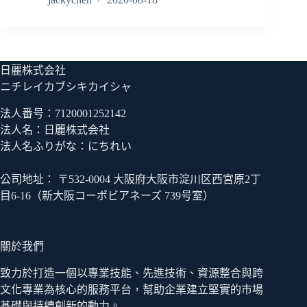
日麗株式会社
ニチレイカブシキカイシャ
法人番号：7120001252142
法人名：日麗株式会社
法人名ふりがな：にちれい
公司地址： 〒532-0004 大阪府大阪市淀川区西宮原2丁
目6-16（新大阪コーポビアネーズ 739号室）
關於我們
致力於打造一個以專業技能、先進技術、資源整合與跨
文化專業為核心的服務平台，幫助企業建立堅實的市場
基礎與持續創新的動力。